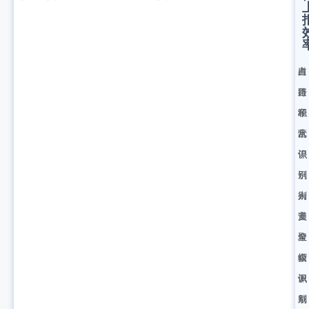
占
自
道
道
行
路
经
车
积
营
乱
水
识
停
识
别
识
别
街
别
人
道
安
员
垃
全
聚
圾
帽
众
识
佩
识
别
戴
别