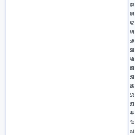
沿
识
车
街
别
牌
晾
垃
识
晒
圾
别
识
漂
扬
别
浮
尘
堆
物
识
物
识
别
堆
别
烟
料
违
火
识
规
识
别
停
别
井
车
盖
识
缺
别