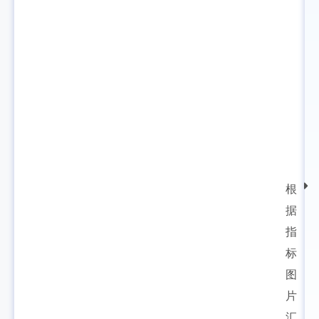
根
据
指
标
图
片
汇