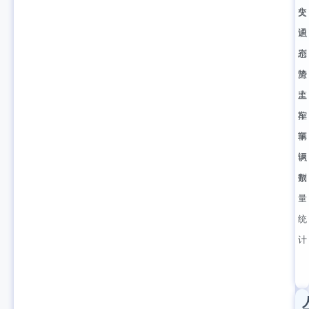
失
交
识
通
别
态
渣
势
土
监
车
控
辆
车
识
辆
别
数
量
统
计