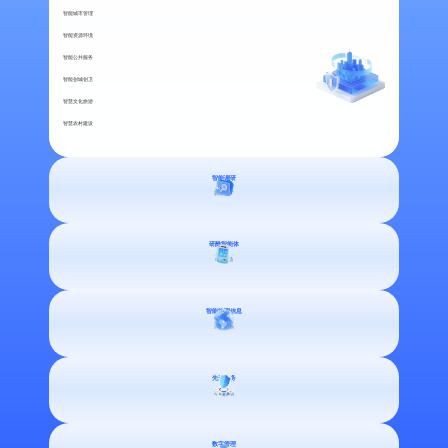
智能城市管理
智能资源环境
智能公共服务
智能创城创卫
智慧文化旅游
智慧农村建设
智能调研
调研工厂
智能调研
研酷智能体
C端市场
调研工厂
问卷推荐
研酷智能体
智能地理信息
样本服务
测绘市场
C端市场
智能质控
AI自动报告
景区系列
智能地理信息
先进防务
AI+消费场景构建 | 多点销售
军工市场
测绘市场
博物馆系列
知识验证 | 作藏互动
AI遥感监测
先进防务
数字管理