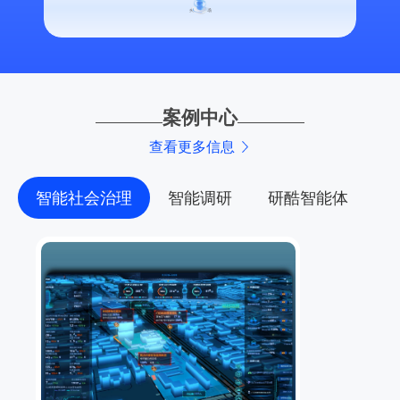
商场系列
自然资源空天地一体化监测感知网络
央国企市场
军工市场
诉求收集 | 服务融入
智慧林草综合管理平台
自然资源资产权益核算管理平台
开源信息系统
数字管理
智能媒资系统
央国企市场
智能数据挖掘
数字档案系统
内部管理
案例中心
定制化系统开发
业务提升
查看更多信息
智能硬件
投资经营
智能社会治理
智能调研
研酷智能体
智