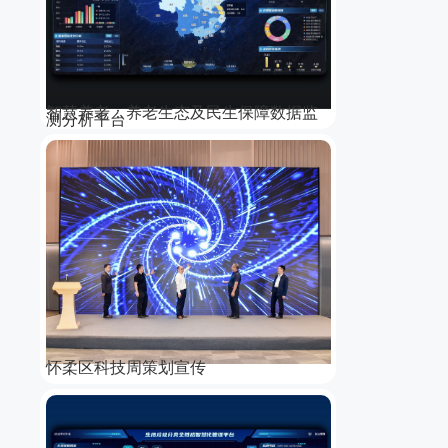
智慧养老：养老生态及民生保障数据监
测分析平台
怀柔区科技周策划宣传