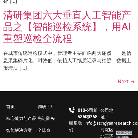
智 […]
清研集团六大垂直人工智能产
品之【智能巡检系统】，用AI
重塑巡检全流程
在城市传统巡检模式中，管理者主要面临两大痛点：一是信
息采集碎片化、时效低，依赖人工纸质记录与拍照，数据上
报滞后 […]
Next
→
首页
调研工厂
010-
公司邮
公司地
53600268
箱
址
核心能力与产品
先进防务
联系我
info@tsingyanresearch.c
北京市
们
海淀区
智能解决方案
全球查
北三环
清
清
调
先