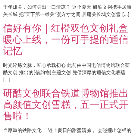
千年雄关，如何尝出一口清凉？ 这个夏天 研酷文创携手居庸
关长城 把“天下第一雄关”凝方寸之间 居庸关长城文创雪 […]
信好有你｜红橙双色文创礼盒
暖心上线，一份可手提的通信
记忆
时光淬炼文脉，匠心承载初心 此前由中国电信博物馆联合研
酷文创 推出的[信韵物]主题文创 凭借深厚的通信文化底蕴
[…]
研酷文创联合铁道博物馆推出
高颜值文创雪糕，五一正式开
售啦！
当厚重的铁路文化， 遇上夏日的甜蜜清凉， 会碰撞出怎样的