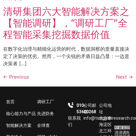
清研集团六大智能解决方案之
【智能调研】，“调研工厂”全
程智能采集挖掘数据价值
在数字化治理与精细化运营的时代，数据洞察的质量直接决
定了决策的优劣。然而，一个尖锐的矛盾日益凸显：一边是
决策者 […]
←
Previous
Next
→
首页
调研工厂
010-
公司邮
公司地
53600268
箱
址
核心能力与产品
先进防务
联系我
info@tsingyanresearch.c
北京市
们
海淀区
智能解决方案
全球查
北三环
清
清
调
先