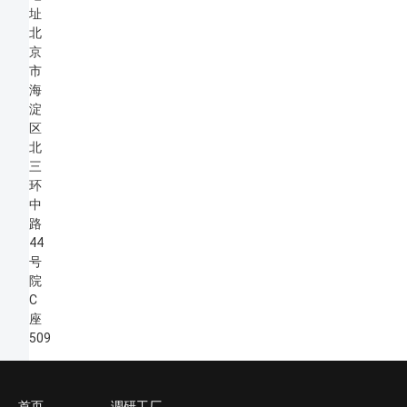
址
北
京
市
海
淀
区
北
三
环
中
路
44
号
院
C
座
509
首页
调研工厂