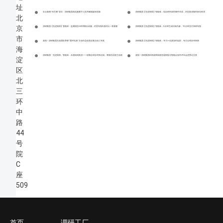
址
丰台新闻”AI主播”背后：清研集团高拟真数字人技术赋能媒体创新
清研集团【先进舆情】智能体：综合研判深挖事件本质，对抗推演预判舆论终局
北
京
清研集团【先进舆情】智能体：监测报告5种周期自动跑，对照专报5国对比一表看懂
清研集团【先进舆情】智能体：5分钟生成决策内参，10分钟交付深研专报
市
喜报！清研集团文创团队荣获“通州礼物”文创作品创意征集活动三等奖
清研集团【先进舆情】智能体：15万+信源实时追踪，专注全球涉华舆情
海
清研集团「先进舆情」智能体：从感知到推演——读懂全球涉华舆论场，掌握话语权主动权
喜报！清研集团科研成果斩获首届情报与智能认知学术年会优秀论文奖
淀
区
北
三
环
中
路
44
号
院
C
座
509
首页
调研工厂