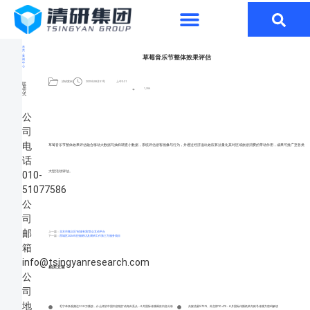
首
页
草莓音乐节整体效果评估
案
例
中
心
清研案例
2025年08月31号
上午3:31
联
系
1,254
方
式
公
司
电
草莓音乐节整体效果评估融合移动大数据与抽样调查小数据，系统评估游客画像与行为，并通过经济溢出效应算法量化其对区域旅游消费的带动作用，成果可推广至各类
话
大型活动评估。
010-
51077586
公
司
邮
上一篇：
北京市顺义区“创城有我”群众互动平台
下一篇：
西城区2024年控烟暗访及调研工作第三方服务项目
箱
info@tsingyanresearch.com
相关文章
公
司
地
毛宁单条视频达338万播放，什么样的中国内容能打动海外受众：6月国际传播爆款内容分析
央媒流量57.3%、外交部10.4%：6月国际传播机构与账号传播力密码解读