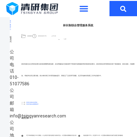
首
页
林长制综合管理服务系统
案
例
中
心
清研案例
2025年08月31号
上午3:35
联
系
1,297
方
式
公
司
电
林长制是生态文明目标责任体系的重要制度创新，旨在明确地方党政领导干部保护发展森林草原资源目标责任，林长制综合管理系统实现了资源家底、林长巡林、问题整
话
改、考核评估等主要功能，助力林长制工作管理成效提升。系统已广泛应用于新疆、北京等地林长制第三方评估项目中。
010-
51077586
公
司
邮
上一篇：
某单位训练信息系统
下一篇：
有害生物自动预警软件
箱
info@tsingyanresearch.com
相关文章
公
司
地
毛宁单条视频达338万播放，什么样的中国内容能打动海外受众：6月国际传播爆款内容分析
央媒流量57.3%、外交部10.4%：6月国际传播机构与账号传播力密码解读