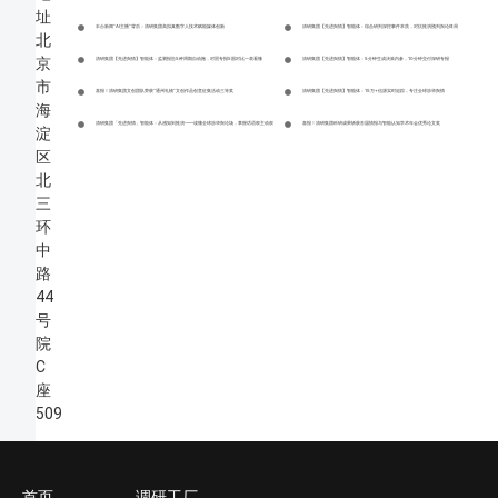
址
丰台新闻”AI主播”背后：清研集团高拟真数字人技术赋能媒体创新
清研集团【先进舆情】智能体：综合研判深挖事件本质，对抗推演预判舆论终局
北
京
清研集团【先进舆情】智能体：监测报告5种周期自动跑，对照专报5国对比一表看懂
清研集团【先进舆情】智能体：5分钟生成决策内参，10分钟交付深研专报
市
喜报！清研集团文创团队荣获“通州礼物”文创作品创意征集活动三等奖
清研集团【先进舆情】智能体：15万+信源实时追踪，专注全球涉华舆情
海
清研集团「先进舆情」智能体：从感知到推演——读懂全球涉华舆论场，掌握话语权主动权
喜报！清研集团科研成果斩获首届情报与智能认知学术年会优秀论文奖
淀
区
北
三
环
中
路
44
号
院
C
座
509
首页
调研工厂