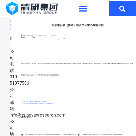
首
页
北京市乡镇（街道）综合文化中心效能评估
案
例
中
心
清研案例
2025年08月31号
上午3:31
联
系
1,432
方
式
公
司
电
辅导石景山区、丰台区、密云区街道(乡镇)综合文化中心服务开展效能评估。采用实地明查、网上材料申报、体验式暗访、电话调查及问卷调查等相结合评估方法，对各
话
区街道(乡镇)综合文化中心服务开展效能评估和指导提升。
010-
51077586
公
司
邮
上一篇：
北京市顺义区“创城有我”群众互动平台
下一篇：
西城区2024年控烟暗访及调研工作第三方服务项目
箱
info@tsingyanresearch.com
相关文章
公
司
地
毛宁单条视频达338万播放，什么样的中国内容能打动海外受众：6月国际传播爆款内容分析
央媒流量57.3%、外交部10.4%：6月国际传播机构与账号传播力密码解读