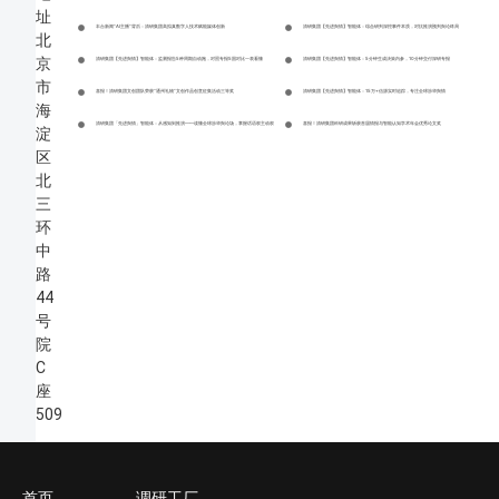
址
丰台新闻”AI主播”背后：清研集团高拟真数字人技术赋能媒体创新
清研集团【先进舆情】智能体：综合研判深挖事件本质，对抗推演预判舆论终局
北
京
清研集团【先进舆情】智能体：监测报告5种周期自动跑，对照专报5国对比一表看懂
清研集团【先进舆情】智能体：5分钟生成决策内参，10分钟交付深研专报
市
喜报！清研集团文创团队荣获“通州礼物”文创作品创意征集活动三等奖
清研集团【先进舆情】智能体：15万+信源实时追踪，专注全球涉华舆情
海
清研集团「先进舆情」智能体：从感知到推演——读懂全球涉华舆论场，掌握话语权主动权
喜报！清研集团科研成果斩获首届情报与智能认知学术年会优秀论文奖
淀
区
北
三
环
中
路
44
号
院
C
座
509
首页
调研工厂